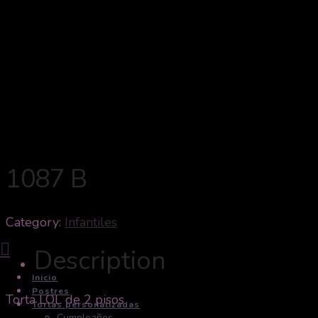
1087 B
Category:
Infantiles
Navigation
Description
Inicio
Postres
Torta LOL de 2 pisos
Tortas personalizadas
Cumpleaños