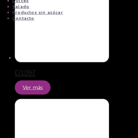
Dulces
Salado
Productos sin azúcar
Contacto
C/1097
Ver más