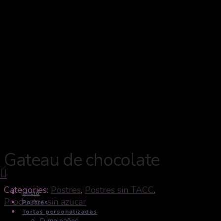
Gateau de chocolate
Navigation
Categories:
Postres
,
Postres sin TACC
,
Inicio
Productos sin azucar
Postres
Tortas personalizadas
Cumpleaños